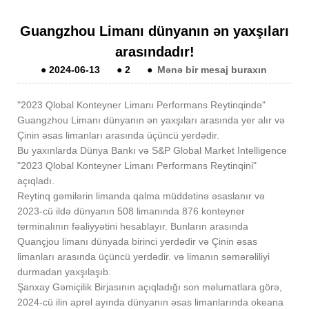
Guangzhou Limanı dünyanın ən yaxşıları
arasındadır!
●
2024-06-13
●
2
●
Mənə bir mesaj buraxın
"2023 Qlobal Konteyner Limanı Performans Reytinqində"
Guangzhou Limanı dünyanın ən yaxşıları arasında yer alır və
Çinin əsas limanları arasında üçüncü yerdədir.
Bu yaxınlarda Dünya Bankı və S&P Global Market Intelligence
"2023 Qlobal Konteyner Limanı Performans Reytinqini"
açıqladı.
Reytinq gəmilərin limanda qalma müddətinə əsaslanır və
2023-cü ildə dünyanın 508 limanında 876 konteyner
terminalının fəaliyyətini hesablayır. Bunların arasında
Quançjou limanı dünyada birinci yerdədir və Çinin əsas
limanları arasında üçüncü yerdədir. və limanın səmərəliliyi
durmadan yaxşılaşıb.
Şanxay Gəmiçilik Birjasının açıqladığı son məlumatlara görə,
2024-cü ilin aprel ayında dünyanın əsas limanlarında okeana