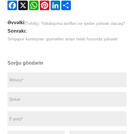
Facebook
X
WhatsApp
Pinterest
LinkedIn
Share
Əvvəlki:
Təhlilçi: Yükdaşıma tarifləri nə qədər yüksək olacaq?
Sonrakı:
Sinqapur konteyner qiymətləri artan tələb fonunda yüksəlir
Sorğu göndərin