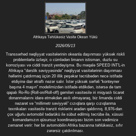
Afrikaya Təhlükəsiz Vasitə Okean Yükü
2026/05/13
Transsərhəd nəqliyyat vasitələrinin okeanla daşınması yüksək riskli
problemlərlə üzləşir, o cümlədən limanın istismarı, duzlu su
korroziyası və ciddi tranzit yerdəyişmə. Bu məqalə SPEED INT'L-in
Afrikaya "dərslik səviyyəsində" nəqliyyat vasitələrinin daşınması
həllərini çatdırmaq üçün 20 illik peşəkar təcrübədən necə istifadə
etdiyinə dair ətraflı nəzər salır. İstər yüksək sərfəli “konteyner
başına 4 maşın” modelimizdən istifadə etdikdən, istərsə də tam
qapalı Ro-Ro (Roll-on/Roll-off) gəmiləri vasitəsilə iri miqyaslı ticarət
donanmalarını idarə etməkdən asılı olmayaraq, biz limanda ciddi
nəzarət və “millimetr səviyyəli” cızıqlara qarşı cızıqlanma
texnikaları vasitəsilə tranzit risklərini aradan qaldırırıq. 8,976-dan
çox uğurlu avtomobil tədarükü ilə sübut edilmiş təcrübə ilə, xüsusi
komandamızın qüsursuz koordinasiyası bizim son vədimizə
zəmanət verir: hər bir avtomobilin Afrika bazarına təhlükəsiz, sıfır
zərərsiz çatdırılması.