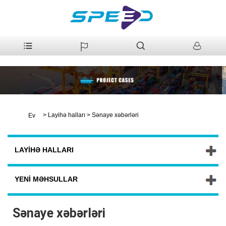
>
Layihə halları
>
Sənaye xəbərləri
Ev
LAYIHƏ HALLARI
YENI MƏHSULLAR
Sənaye xəbərləri