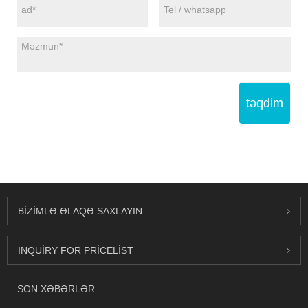
təqdim
BIZIMLƏ ƏLAQƏ SAXLAYIN
INQUIRY FOR PRICELIST
SON XƏBƏRLƏR