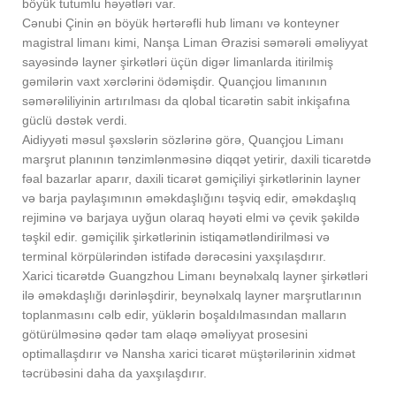
böyük tutumlu həyətləri var.
Cənubi Çinin ən böyük hərtərəfli hub limanı və konteyner
magistral limanı kimi, Nanşa Liman Ərazisi səmərəli əməliyyat
sayəsində layner şirkətləri üçün digər limanlarda itirilmiş
gəmilərin vaxt xərclərini ödəmişdir. Quançjou limanının
səmərəliliyinin artırılması da qlobal ticarətin sabit inkişafına
güclü dəstək verdi.
Aidiyyəti məsul şəxslərin sözlərinə görə, Quançjou Limanı
marşrut planının tənzimlənməsinə diqqət yetirir, daxili ticarətdə
fəal bazarlar aparır, daxili ticarət gəmiçiliyi şirkətlərinin layner
və barja paylaşımının əməkdaşlığını təşviq edir, əməkdaşlıq
rejiminə və barjaya uyğun olaraq həyəti elmi və çevik şəkildə
təşkil edir. gəmiçilik şirkətlərinin istiqamətləndirilməsi və
terminal körpülərindən istifadə dərəcəsini yaxşılaşdırır.
Xarici ticarətdə Guangzhou Limanı beynəlxalq layner şirkətləri
ilə əməkdaşlığı dərinləşdirir, beynəlxalq layner marşrutlarının
toplanmasını cəlb edir, yüklərin boşaldılmasından malların
götürülməsinə qədər tam əlaqə əməliyyat prosesini
optimallaşdırır və Nansha xarici ticarət müştərilərinin xidmət
təcrübəsini daha da yaxşılaşdırır.