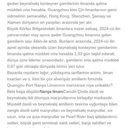
gedən beynəlxalq konteyner gəmilərinin limanda qalma
müddəti orta hesabla, Guangzhou kimi Çin limanlarının gəmi
xidmətinin səmərəliliyi, Hong Kong, Shenzhen, Şanxay və
Xiamen dünyanın ən yaxşıları arasında yer alır.
Böyük Körfəz Bölgəsindəki limanlara nəzər salsaq, 2024-cü ilin
yanvarından may ayına qədər Guangzhou limanına gələn
gəmilərin sayı ildən-ilə artıb. Bunların arasında, 2024-cü ilin
aprel ayında okeanda üzən beynəlxalq konteyner gəmilərinin
limanda qalma müddəti orta hesabla 1,03 gün təşkil edərək,
dünya üzrə liderlər sırasındadır; gəmilərin orta qalma müddəti
0,67 gün olmaqla dünyada birinci yeri tutur.
Bazarda reyslərin ləğvi, yükdaşıma tariflərinin artımı, liman
tıxacları və s. kimi bir çox əlverişsiz amillərin fonunda
Quançjou Port Nanşa Limanının mənzərəsi niyə unikaldır?
Belə başa düşülür
Nanşa limanı
Cənubi Çində daxili və
beynəlxalq ikili dövriyyə marşrutlarının birləşdiyi mərkəzdir.
Müxtəlif daxili və beynəlxalq amillərin təsirinə uyğunlaşa bilən
zəngin daxili sahil marşrutları və beynəlxalq marşrutlar, sıx
uzun, orta və qısa marşrutlar və Pearl River barj qidalandırıcı
xətləri, böyük gəmi terminalı sahil xətləri, barja sahilləri və