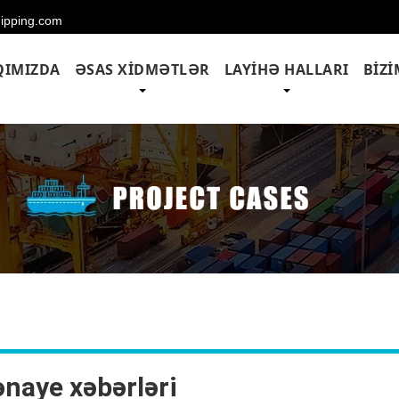
hipping.com
IMIZDA
ƏSAS XIDMƏTLƏR
LAYIHƏ HALLARI
BIZ
naye xəbərləri