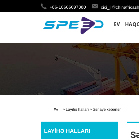
+86-18666097380
cici_li@chinafricas
EV
HAQQ
>
Layihə halları
>
Sənaye xəbərləri
Ev
LAYIHƏ HALLARI
Sə