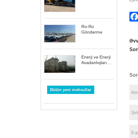
Ro-Ro
Göndərmə
Əvv
Son
Enerji və Enerji
Avadanlıqlarının
Göndərilməsi
Sor
Bütün yeni məhsullar