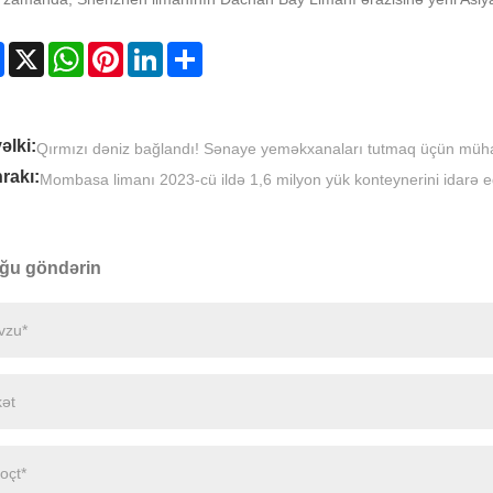
Facebook
X
WhatsApp
Pinterest
LinkedIn
Share
əlki:
Qırmızı dəniz bağlandı! Sənaye yeməkxanaları tutmaq üçün müha
rakı:
Mombasa limanı 2023-cü ildə 1,6 milyon yük konteynerini idarə e
ğu göndərin