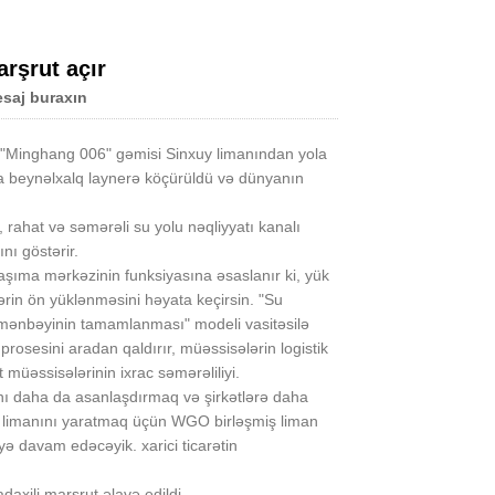
rşrut açır
saj buraxın
Live
iş "Minghang 006" gəmisi Sinxuy limanından yola
a beynəlxalq laynerə köçürüldü və dünyanın
z, rahat və səmərəli su yolu nəqliyyatı kanalı
ı göstərir.
şıma mərkəzinin funksiyasına əsaslanır ki, yük
ərin ön yüklənməsini həyata keçirsin. "Su
k mənbəyinin tamamlanması" modeli vasitəsilə
 prosesini aradan qaldırır, müəssisələrin logistik
t müəssisələrinin ixrac səmərəliliyi.
ını daha da asanlaşdırmaq və şirkətlərə daha
 limanını yaratmaq üçün WGO birləşmiş liman
ə davam edəcəyik. xarici ticarətin
xili marşrut əlavə edildi.