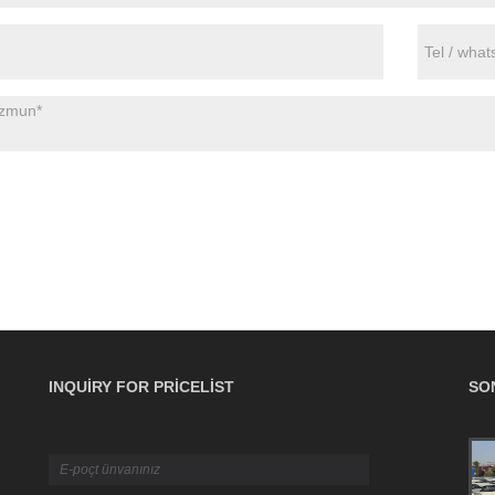
INQUIRY FOR PRICELIST
SO
Yük Sığortası üçün Ultimate B2B Bələdçisi:
Əhatə, Siyasətlər və İddialar
2026/04/16