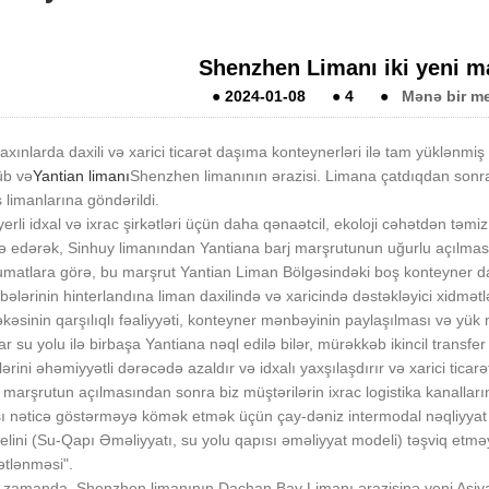
Shenzhen Limanı iki yeni ma
●
2024-01-08
●
4
●
Mənə bir me
axınlarda daxili və xarici ticarət daşıma konteynerləri ilə tam yüklənm
üb və
Yantian limanı
Shenzhen limanının ərazisi. Limana çatdıqdan sonr
 limanlarına göndərildi.
yerli idxal və ixrac şirkətləri üçün daha qənaətcil, ekoloji cəhətdən təmi
ə edərək, Sinhuy limanından Yantiana barj marşrutunun uğurlu açılmasın
matlara görə, bu marşrut Yantian Liman Bölgəsindəki boş konteyner da
ələrinin hinterlandına liman daxilində və xaricində dəstəkləyici xidmətl
kəsinin qarşılıqlı fəaliyyəti, konteyner mənbəyinin paylaşılması və yü
ar su yolu ilə birbaşa Yantiana nəql edilə bilər, mürəkkəb ikincil transfer
lərini əhəmiyyətli dərəcədə azaldır və idxalı yaxşılaşdırır və xarici ticarə
 marşrutun açılmasından sonra biz müştərilərin ixrac logistika kanallar
ı nəticə göstərməyə kömək etmək üçün çay-dəniz intermodal nəqliyyat
lini (Su-Qapı Əməliyyatı, su yolu qapısı əməliyyat modeli) təşviq etməy
ətlənməsi".
 zamanda, Shenzhen limanının Dachan Bay Limanı ərazisinə yeni Asiyada