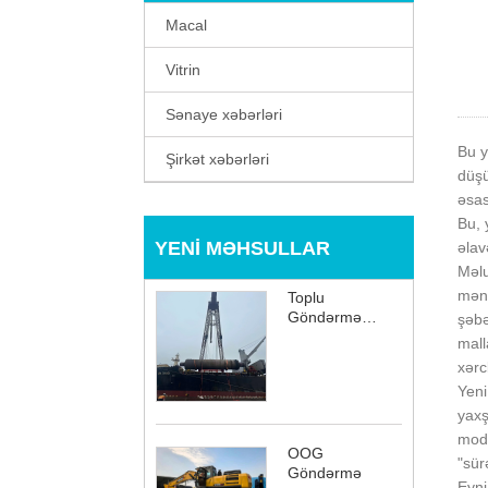
Macal
Vitrin
Sənaye xəbərləri
Bu y
Şirkət xəbərləri
düş
əsas
Bu, 
YENI MƏHSULLAR
əlav
Məlu
mənb
Toplu
Göndərmə
şəbə
Fasilə
mall
xərc
Yeni
yaxş
mode
OOG
"sür
Göndərmə
Eyni