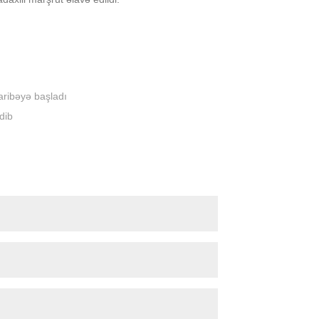
ribəyə başladı
dib