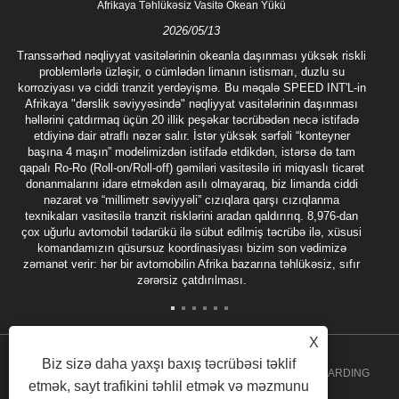
Afrikaya Təhlükəsiz Vasitə Okean Yükü
2026/05/13
Transsərhəd nəqliyyat vasitələrinin okeanla daşınması yüksək riskli
problemlərlə üzləşir, o cümlədən limanın istismarı, duzlu su
korroziyası və ciddi tranzit yerdəyişmə. Bu məqalə SPEED INT'L-in
Afrikaya "dərslik səviyyəsində" nəqliyyat vasitələrinin daşınması
həllərini çatdırmaq üçün 20 illik peşəkar təcrübədən necə istifadə
etdiyinə dair ətraflı nəzər salır. İstər yüksək sərfəli “konteyner
başına 4 maşın” modelimizdən istifadə etdikdən, istərsə də tam
qapalı Ro-Ro (Roll-on/Roll-off) gəmiləri vasitəsilə iri miqyaslı ticarət
donanmalarını idarə etməkdən asılı olmayaraq, biz limanda ciddi
nəzarət və “millimetr səviyyəli” cızıqlara qarşı cızıqlanma
texnikaları vasitəsilə tranzit risklərini aradan qaldırırıq. 8,976-dan
çox uğurlu avtomobil tədarükü ilə sübut edilmiş təcrübə ilə, xüsusi
komandamızın qüsursuz koordinasiyası bizim son vədimizə
zəmanət verir: hər bir avtomobilin Afrika bazarına təhlükəsiz, sıfır
zərərsiz çatdırılması.
X
Biz sizə daha yaxşı baxış təcrübəsi təklif
Copyright 2020 GUANGZHOU SPEED INT'L FREIGHT FORWARDING
etmək, sayt trafikini təhlil etmək və məzmunu