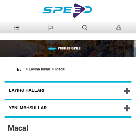
>
Layihə halları
>
Macal
Ev
LAYIHƏ HALLARI
YENI MƏHSULLAR
Macal