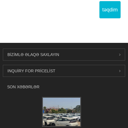
təqdim
BIZIMLƏ ƏLAQƏ SAXLAYIN
INQUIRY FOR PRICELIST
SON XƏBƏRLƏR