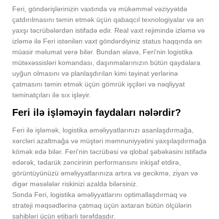
Feri, göndərişlərinizin vaxtında və mükəmməl vəziyyətdə
çatdırılmasını təmin etmək üçün qabaqcıl texnologiyalar və ən
yaxşı təcrübələrdən istifadə edir. Real vaxt rejimində izləmə və
izləmə ilə Feri istənilən vaxt göndərdiyiniz status haqqında ən
müasir məlumat verə bilər. Bundan əlavə, Feri'nin logistika
mütəxəssisləri komandası, daşınmalarınızın bütün qaydalara
uyğun olmasını və planlaşdırılan kimi təyinat yerlərinə
çatmasını təmin etmək üçün gömrük işçiləri və nəqliyyat
təminatçıları ilə sıx işləyir.
Feri ilə işləməyin faydaları nələrdir?
Feri ilə işləmək, logistika əməliyyatlarınızı asanlaşdırmağa,
xərcləri azaltmağa və müştəri məmnuniyyətini yaxşılaşdırmağa
kömək edə bilər. Feri'nin təcrübəsi və qlobal şəbəkəsini istifadə
edərək, tədarük zəncirinin performansını inkişaf etdirə,
görüntüyünüzü əməliyyatlarınıza artıra və gecikmə, ziyan və
digər məsələlər riskinizi azalda bilərsiniz.
Sonda Feri, logistika əməliyyatlarını optimallaşdırmaq və
strateji məqsədlərinə çatmaq üçün axtaran bütün ölçülərin
sahibləri üçün etibarlı tərəfdaşdır.