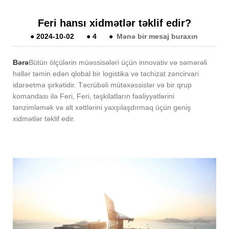
Feri hansı xidmətlər təklif edir?
●
2024-10-02
●
4
●
Mənə bir mesaj buraxın
Bərə
Bütün ölçülərin müəssisələri üçün innovativ və səmərəli
həllər təmin edən qlobal bir logistika və təchizat zəncirvari
idarəetmə şirkətidir. Təcrübəli mütəxəssislər və bir qrup
komandası ilə Feri, Feri, təşkilatların fəaliyyətlərini
tənzimləmək və alt xəttlərini yaxşılaşdırmaq üçün geniş
xidmətlər təklif edir.