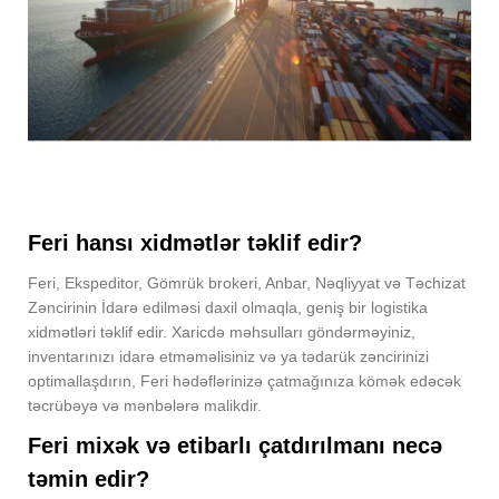
Feri hansı xidmətlər təklif edir?
Feri, Ekspeditor, Gömrük brokeri, Anbar, Nəqliyyat və Təchizat
Zəncirinin İdarə edilməsi daxil olmaqla, geniş bir logistika
xidmətləri təklif edir. Xaricdə məhsulları göndərməyiniz,
inventarınızı idarə etməməlisiniz və ya tədarük zəncirinizi
optimallaşdırın, Feri hədəflərinizə çatmağınıza kömək edəcək
təcrübəyə və mənbələrə malikdir.
Feri mixək və etibarlı çatdırılmanı necə
təmin edir?