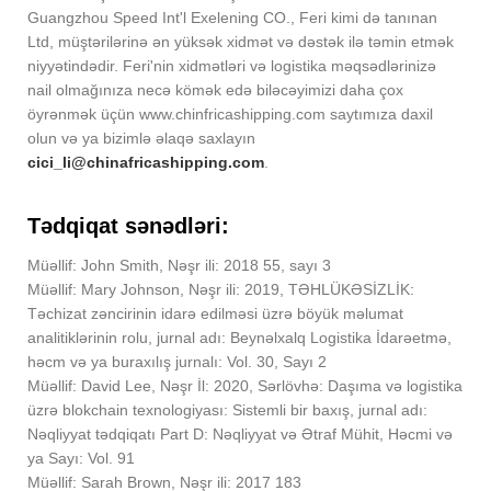
Guangzhou Speed Int'l Exelening CO., Feri kimi də tanınan
Ltd, müştərilərinə ən yüksək xidmət və dəstək ilə təmin etmək
niyyətindədir. Feri'nin xidmətləri və logistika məqsədlərinizə
nail olmağınıza necə kömək edə biləcəyimizi daha çox
öyrənmək üçün www.chinfricashipping.com saytımıza daxil
olun və ya bizimlə əlaqə saxlayın
cici_li@chinafricashipping.com
.
Tədqiqat sənədləri:
Müəllif: John Smith, Nəşr ili: 2018 55, sayı 3
Müəllif: Mary Johnson, Nəşr ili: 2019, TƏHLÜKƏSİZLİK:
Təchizat zəncirinin idarə edilməsi üzrə böyük məlumat
analitiklərinin rolu, jurnal adı: Beynəlxalq Logistika İdarəetmə,
həcm və ya buraxılış jurnalı: Vol. 30, Sayı 2
Müəllif: David Lee, Nəşr İl: 2020, Sərlövhə: Daşıma və logistika
üzrə blokchain texnologiyası: Sistemli bir baxış, jurnal adı:
Nəqliyyat tədqiqatı Part D: Nəqliyyat və Ətraf Mühit, Həcmi və
ya Sayı: Vol. 91
Müəllif: Sarah Brown, Nəşr ili: 2017 183