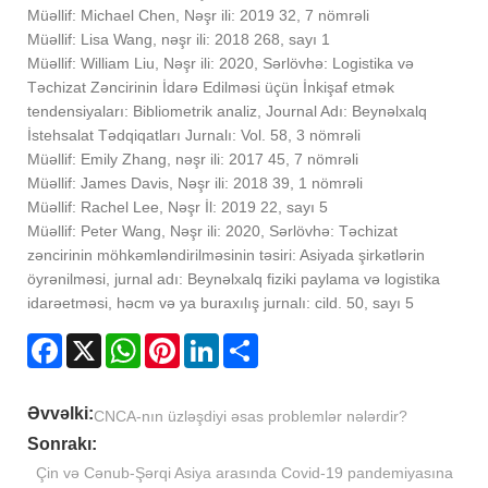
Müəllif: Michael Chen, Nəşr ili: 2019 32, 7 nömrəli
Müəllif: Lisa Wang, nəşr ili: 2018 268, sayı 1
Müəllif: William Liu, Nəşr ili: 2020, Sərlövhə: Logistika və
Təchizat Zəncirinin İdarə Edilməsi üçün İnkişaf etmək
tendensiyaları: Bibliometrik analiz, Journal Adı: Beynəlxalq
İstehsalat Tədqiqatları Jurnalı: Vol. 58, 3 nömrəli
Müəllif: Emily Zhang, nəşr ili: 2017 45, 7 nömrəli
Müəllif: James Davis, Nəşr ili: 2018 39, 1 nömrəli
Müəllif: Rachel Lee, Nəşr İl: 2019 22, sayı 5
Müəllif: Peter Wang, Nəşr ili: 2020, Sərlövhə: Təchizat
zəncirinin möhkəmləndirilməsinin təsiri: Asiyada şirkətlərin
öyrənilməsi, jurnal adı: Beynəlxalq fiziki paylama və logistika
idarəetməsi, həcm və ya buraxılış jurnalı: cild. 50, sayı 5
Facebook
X
WhatsApp
Pinterest
LinkedIn
Share
Əvvəlki:
CNCA-nın üzləşdiyi əsas problemlər nələrdir?
Sonrakı:
Çin və Cənub-Şərqi Asiya arasında Covid-19 pandemiyasına